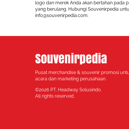
logo dan merek Anda akan bertahan pada p
yang berulang. Hubungi Souvenirpedia untuk
info@souvenirpedia.com.
Pusat merchandise & souvenir promosi unt
acara dan marketing perusahaan.
©
2026 PT. Headway Solusindo.
All rights reserved.