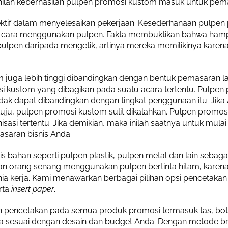
disinilah keberhasilan pulpen promosi kustom masuk untuk pem
ktif dalam menyelesaikan pekerjaan. Kesederhanaan pulpen 
hu cara menggunakan pulpen. Fakta membuktikan bahwa ham
ih pulpen daripada mengetik, artinya mereka memilikinya kar
m juga lebih tinggi dibandingkan dengan bentuk pemasaran 
kustom yang dibagikan pada suatu acara tertentu. Pulpen 
 tidak dapat dibandingkan dengan tingkat penggunaan itu. J
ju, pulpen promosi kustom sulit dikalahkan. Pulpen promo
anisasi tertentu. Jika demikian, maka inilah saatnya untuk 
saran bisnis Anda.
s bahan seperti pulpen plastik, pulpen metal dan lain sebag
akan orang senang menggunakan pulpen bertinta hitam, karena
unia kerja. Kami menawarkan berbagai pilihan opsi pencetak
erta
insert paper
.
 pencetakan pada semua produk promosi termasuk tas, bot
inya sesuai dengan desain dan budget Anda. Dengan metode b