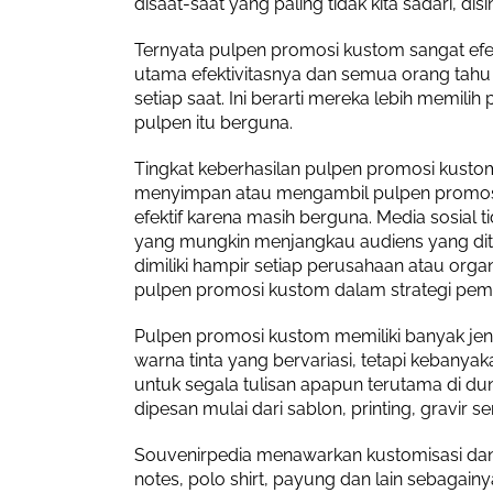
disaat-saat yang paling tidak kita sadari, 
Ternyata pulpen promosi kustom sangat efe
utama efektivitasnya dan semua orang ta
setiap saat. Ini berarti mereka lebih memil
pulpen itu berguna.
Tingkat keberhasilan pulpen promosi kusto
menyimpan atau mengambil pulpen promosi 
efektif karena masih berguna. Media sosial
yang mungkin menjangkau audiens yang ditu
dimiliki hampir setiap perusahaan atau org
pulpen promosi kustom dalam strategi pema
Pulpen promosi kustom memiliki banyak jeni
warna tinta yang bervariasi, tetapi kebany
untuk segala tulisan apapun terutama di d
dipesan mulai dari sablon, printing, gravir s
Souvenirpedia menawarkan kustomisasi dan
notes, polo shirt, payung dan lain sebaga