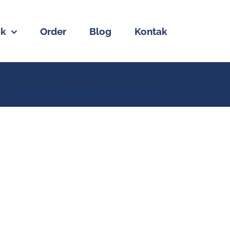
uk
Order
Blog
Kontak
e
Featured
Artikel: Tingkat Keberhasilan Pulpen Promosi Kustom