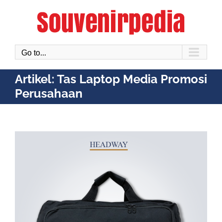
Skip
to
content
Go to...
Artikel: Tas Laptop Media Promosi
Perusahaan
View
Larger
Image